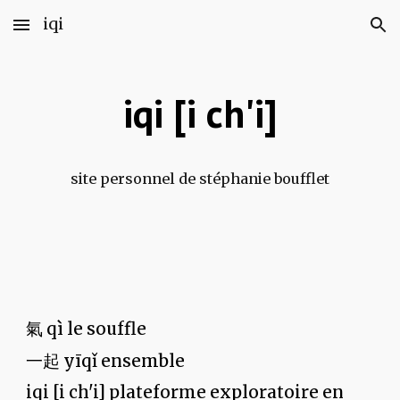
iqi
Skip to main content
Skip to navigation
iqi
[i ch'i]
site personnel de stéphanie boufflet
氣
qì le souffle
一起
yīqǐ ensemble
iqi [i ch'i] plateforme exploratoire en